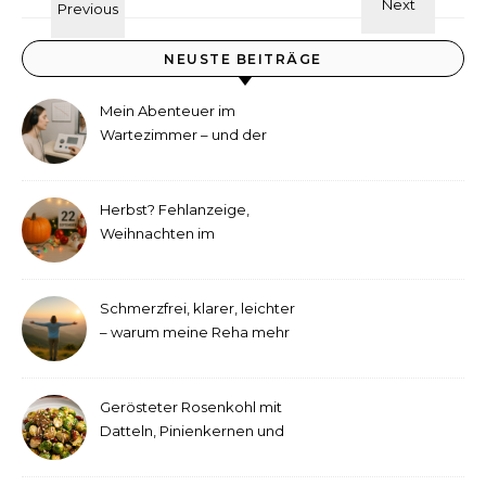
NEUSTE BEITRÄGE
Mein Abenteuer im
Wartezimmer – und der
etwas andere Hörtest
Herbst? Fehlanzeige,
Weihnachten im
September!
Schmerzfrei, klarer, leichter
– warum meine Reha mehr
als medizinische Therapie
war
Gerösteter Rosenkohl mit
Datteln, Pinienkernen und
Tahini-Dressing