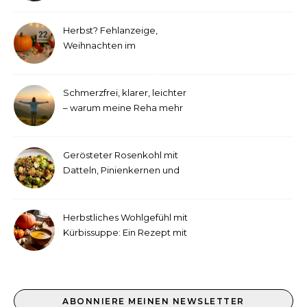
Herbst? Fehlanzeige,
Weihnachten im
September!
Schmerzfrei, klarer, leichter
– warum meine Reha mehr
als medizinische Therapie
war
Gerösteter Rosenkohl mit
Datteln, Pinienkernen und
Tahini-Dressing
Herbstliches Wohlgefühl mit
Kürbissuppe: Ein Rezept mit
Ingwer und Kokosmilch
ABONNIERE MEINEN NEWSLETTER