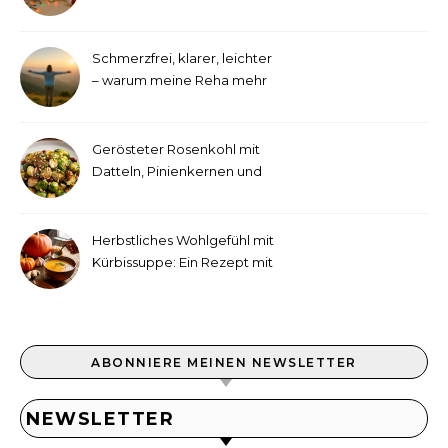
September!
Schmerzfrei, klarer, leichter
– warum meine Reha mehr
als medizinische Therapie
war
Gerösteter Rosenkohl mit
Datteln, Pinienkernen und
Tahini-Dressing
Herbstliches Wohlgefühl mit
Kürbissuppe: Ein Rezept mit
Ingwer und Kokosmilch
ABONNIERE MEINEN NEWSLETTER
NEWSLETTER