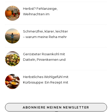
Herbst? Fehlanzeige,
Weihnachten im
September!
Schmerzfrei, klarer, leichter
– warum meine Reha mehr
als medizinische Therapie
war
Gerösteter Rosenkohl mit
Datteln, Pinienkernen und
Tahini-Dressing
Herbstliches Wohlgefühl mit
Kürbissuppe: Ein Rezept mit
Ingwer und Kokosmilch
ABONNIERE MEINEN NEWSLETTER