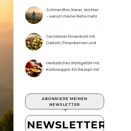
Schmerzfrei, klarer, leichter
– warum meine Reha mehr
als medizinische Therapie
war
Gerösteter Rosenkohl mit
Datteln, Pinienkernen und
Tahini-Dressing
Herbstliches Wohlgefühl mit
Kürbissuppe: Ein Rezept mit
Ingwer und Kokosmilch
ABONNIERE MEINEN
NEWSLETTER
NEWSLETTER