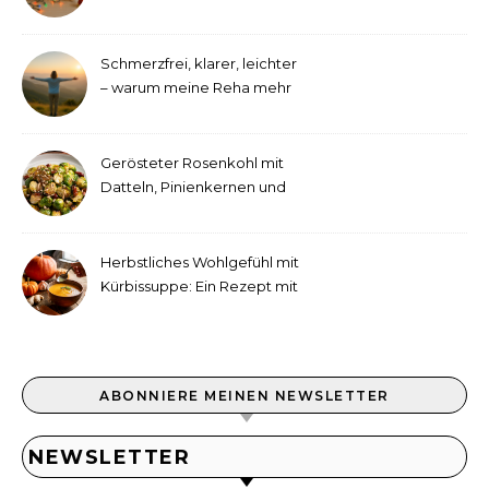
September!
Schmerzfrei, klarer, leichter
– warum meine Reha mehr
als medizinische Therapie
war
Gerösteter Rosenkohl mit
Datteln, Pinienkernen und
Tahini-Dressing
Herbstliches Wohlgefühl mit
Kürbissuppe: Ein Rezept mit
Ingwer und Kokosmilch
ABONNIERE MEINEN NEWSLETTER
NEWSLETTER