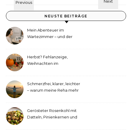
NEUSTE BEITRÄGE
Mein Abenteuer im
Wartezimmer – und der
etwas andere Hörtest
Herbst? Fehlanzeige,
Weihnachten im
September!
Schmerzfrei, klarer, leichter
– warum meine Reha mehr
als medizinische Therapie
war
Gerösteter Rosenkohl mit
Datteln, Pinienkernen und
Tahini-Dressing