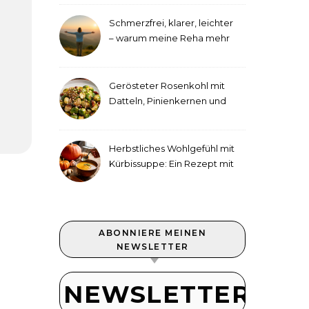
Schmerzfrei, klarer, leichter
– warum meine Reha mehr
als medizinische Therapie
war
Gerösteter Rosenkohl mit
Datteln, Pinienkernen und
Tahini-Dressing
Herbstliches Wohlgefühl mit
Kürbissuppe: Ein Rezept mit
Ingwer und Kokosmilch
ABONNIERE MEINEN
NEWSLETTER
NEWSLETTER