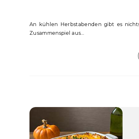
An kühlen Herbstabenden gibt es nichts Besseres als eine Schüssel wärmende Kürbissuppe. Das
Zusammenspiel aus…