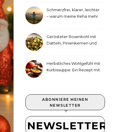
Schmerzfrei, klarer, leichter
– warum meine Reha mehr
als medizinische Therapie
war
Gerösteter Rosenkohl mit
Datteln, Pinienkernen und
Tahini-Dressing
Herbstliches Wohlgefühl mit
Kürbissuppe: Ein Rezept mit
Ingwer und Kokosmilch
ABONNIERE MEINEN
NEWSLETTER
NEWSLETTER