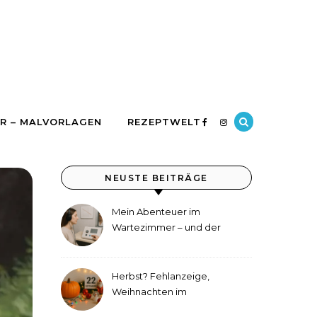
R – MALVORLAGEN
REZEPTWELT
NEUSTE BEITRÄGE
Mein Abenteuer im
Wartezimmer – und der
etwas andere Hörtest
Herbst? Fehlanzeige,
Weihnachten im
September!