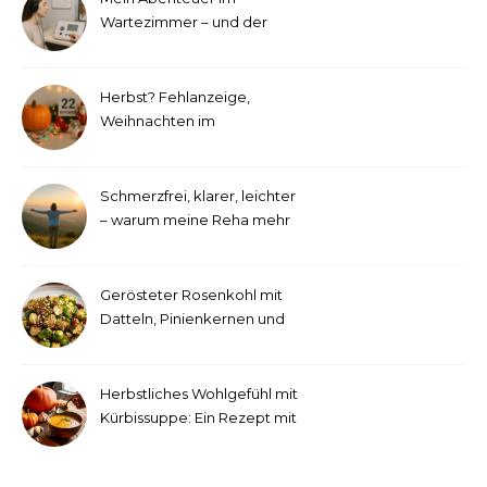
Wartezimmer – und der
etwas andere Hörtest
Herbst? Fehlanzeige,
Weihnachten im
September!
Schmerzfrei, klarer, leichter
– warum meine Reha mehr
als medizinische Therapie
war
Gerösteter Rosenkohl mit
Datteln, Pinienkernen und
Tahini-Dressing
Herbstliches Wohlgefühl mit
Kürbissuppe: Ein Rezept mit
Ingwer und Kokosmilch