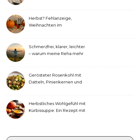
etwas andere Hörtest
Herbst? Fehlanzeige,
Weihnachten im
September!
Schmerzfrei, klarer, leichter
– warum meine Reha mehr
als medizinische Therapie
war
Gerösteter Rosenkohl mit
Datteln, Pinienkernen und
Tahini-Dressing
Herbstliches Wohlgefühl mit
Kürbissuppe: Ein Rezept mit
Ingwer und Kokosmilch