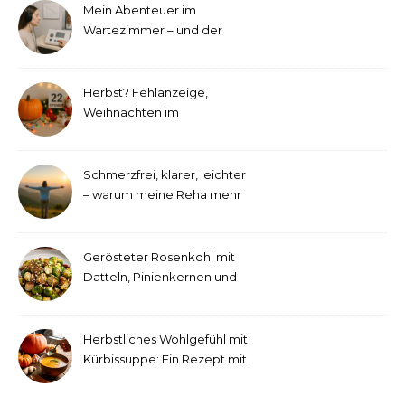
Mein Abenteuer im
Wartezimmer – und der
etwas andere Hörtest
Herbst? Fehlanzeige,
Weihnachten im
September!
Schmerzfrei, klarer, leichter
– warum meine Reha mehr
als medizinische Therapie
war
Gerösteter Rosenkohl mit
Datteln, Pinienkernen und
Tahini-Dressing
Herbstliches Wohlgefühl mit
Kürbissuppe: Ein Rezept mit
Ingwer und Kokosmilch