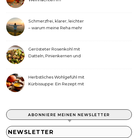
September!
Schmerzfrei, klarer, leichter
– warum meine Reha mehr
als medizinische Therapie
war
Gerösteter Rosenkohl mit
Datteln, Pinienkernen und
Tahini-Dressing
Herbstliches Wohlgefühl mit
Kürbissuppe: Ein Rezept mit
Ingwer und Kokosmilch
ABONNIERE MEINEN NEWSLETTER
NEWSLETTER