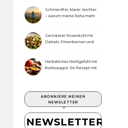
Schmerzfrei, klarer, leichter
– warum meine Reha mehr
als medizinische Therapie
war
Gerösteter Rosenkohl mit
Datteln, Pinienkernen und
Tahini-Dressing
Herbstliches Wohlgefühl mit
Kürbissuppe: Ein Rezept mit
Ingwer und Kokosmilch
ABONNIERE MEINEN
NEWSLETTER
NEWSLETTER