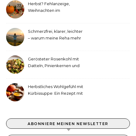
Herbst? Fehlanzeige,
Weihnachten im
September!
Schmerzfrei, klarer, leichter
– warum meine Reha mehr
als medizinische Therapie
war
Gerösteter Rosenkohl mit
Datteln, Pinienkernen und
Tahini-Dressing
Herbstliches Wohlgefühl mit
Kürbissuppe: Ein Rezept mit
Ingwer und Kokosmilch
ABONNIERE MEINEN NEWSLETTER