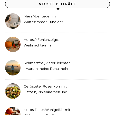
NEUSTE BEITRÄGE
Mein Abenteuer im
Wartezimmer – und der
etwas andere Hörtest
Herbst? Fehlanzeige,
Weihnachten im
September!
Schmerzfrei, klarer, leichter
– warum meine Reha mehr
als medizinische Therapie
war
Gerösteter Rosenkohl mit
Datteln, Pinienkernen und
Tahini-Dressing
Herbstliches Wohlgefühl mit