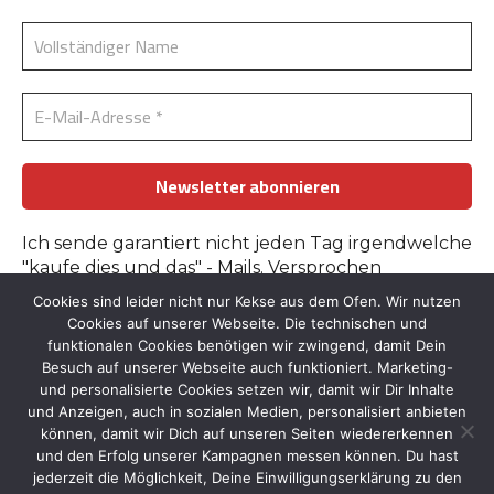
Ich sende garantiert nicht jeden Tag irgendwelche
"kaufe dies und das" - Mails. Versprochen
Cookies sind leider nicht nur Kekse aus dem Ofen. Wir nutzen
Erfahre mehr in der
Datenschutzerklärung
.
Cookies auf unserer Webseite. Die technischen und
funktionalen Cookies benötigen wir zwingend, damit Dein
Besuch auf unserer Webseite auch funktioniert. Marketing-
und personalisierte Cookies setzen wir, damit wir Dir Inhalte
und Anzeigen, auch in sozialen Medien, personalisiert anbieten
können, damit wir Dich auf unseren Seiten wiedererkennen
und den Erfolg unserer Kampagnen messen können. Du hast
Kontakt
::
Bildnachweise
::
Datenschutz
::
Impressum
jederzeit die Möglichkeit, Deine Einwilligungserklärung zu den