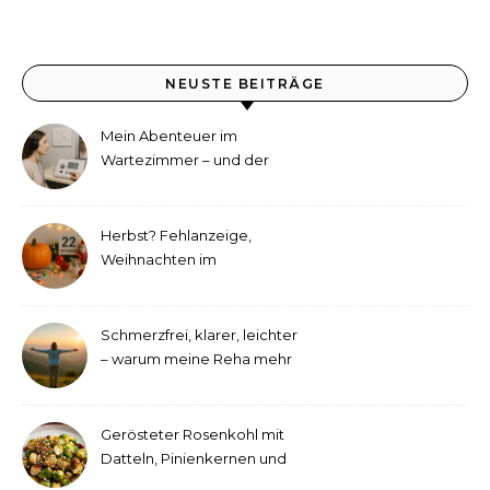
NEUSTE BEITRÄGE
Mein Abenteuer im
Wartezimmer – und der
etwas andere Hörtest
Herbst? Fehlanzeige,
Weihnachten im
September!
Schmerzfrei, klarer, leichter
– warum meine Reha mehr
als medizinische Therapie
war
Gerösteter Rosenkohl mit
Datteln, Pinienkernen und
Tahini-Dressing