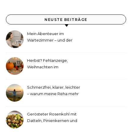
NEUSTE BEITRÄGE
Mein Abenteuer im
Wartezimmer – und der
etwas andere Hörtest
Herbst? Fehlanzeige,
Weihnachten im
September!
Schmerzfrei, klarer, leichter
– warum meine Reha mehr
als medizinische Therapie
war
Gerösteter Rosenkohl mit
Datteln, Pinienkernen und
Tahini-Dressing