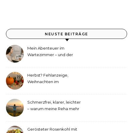
NEUSTE BEITRÄGE
Mein Abenteuer im
Wartezimmer – und der
etwas andere Hörtest
Herbst? Fehlanzeige,
Weihnachten im
September!
Schmerzfrei, klarer, leichter
– warum meine Reha mehr
als medizinische Therapie
war
Gerösteter Rosenkohl mit