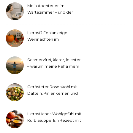
Mein Abenteuer im
Wartezimmer – und der
etwas andere Hörtest
Herbst? Fehlanzeige,
Weihnachten im
September!
Schmerzfrei, klarer, leichter
– warum meine Reha mehr
als medizinische Therapie
war
Gerösteter Rosenkohl mit
Datteln, Pinienkernen und
Tahini-Dressing
Herbstliches Wohlgefühl mit
Kürbissuppe: Ein Rezept mit
Ingwer und Kokosmilch