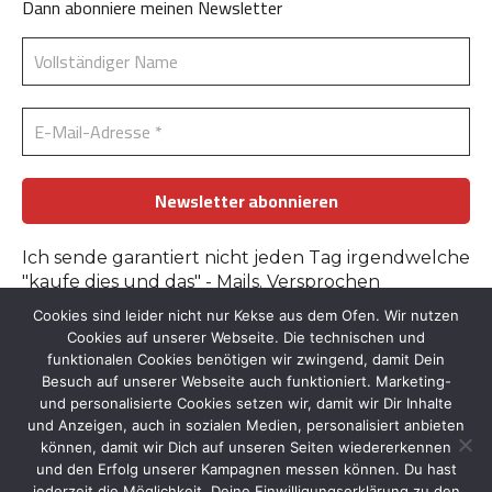
Dann abonniere meinen Newsletter
Ich sende garantiert nicht jeden Tag irgendwelche
"kaufe dies und das" - Mails. Versprochen
Cookies sind leider nicht nur Kekse aus dem Ofen. Wir nutzen
Erfahre mehr in der
Datenschutzerklärung
.
Cookies auf unserer Webseite. Die technischen und
funktionalen Cookies benötigen wir zwingend, damit Dein
Besuch auf unserer Webseite auch funktioniert. Marketing-
und personalisierte Cookies setzen wir, damit wir Dir Inhalte
und Anzeigen, auch in sozialen Medien, personalisiert anbieten
können, damit wir Dich auf unseren Seiten wiedererkennen
und den Erfolg unserer Kampagnen messen können. Du hast
Kontakt
::
Bildnachweise
::
Datenschutz
::
Impressum
jederzeit die Möglichkeit, Deine Einwilligungserklärung zu den