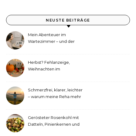
NEUSTE BEITRÄGE
Mein Abenteuer im
Wartezimmer – und der
etwas andere Hörtest
Herbst? Fehlanzeige,
Weihnachten im
September!
Schmerzfrei, klarer, leichter
– warum meine Reha mehr
als medizinische Therapie
war
Gerösteter Rosenkohl mit
Datteln, Pinienkernen und
Tahini-Dressing