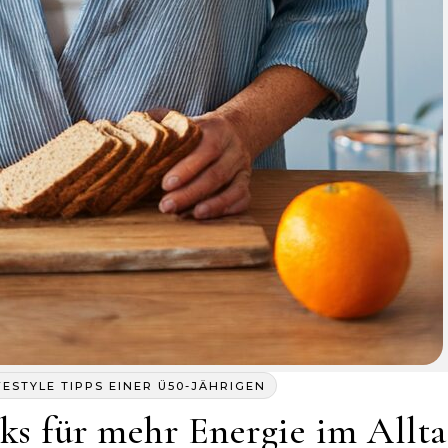
FESTYLE TIPPS EINER Ü50-JÄHRIGEN
cks für mehr Energie im Allt