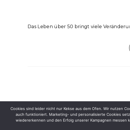
Das Leben über 50 bringt viele Veränderun
Cookies sind leider nicht nur Kekse aus dem Ofen. Wir nutzen C
auch funktioniert. Marketing- und personalisierte Cookies setz
Graceful Theme by
Optima Themes
wiedererkennen und den Erfolg unserer Kampagnen messen könn