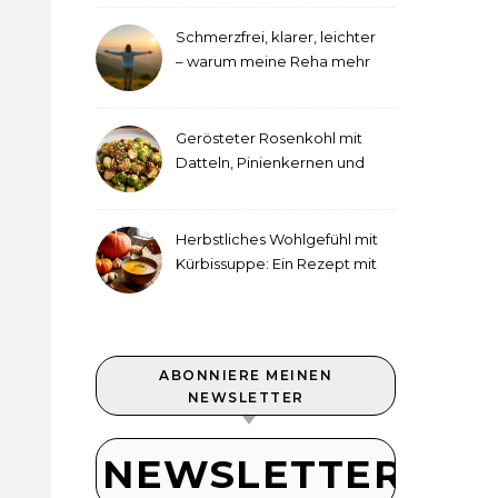
Schmerzfrei, klarer, leichter
– warum meine Reha mehr
als medizinische Therapie
war
Gerösteter Rosenkohl mit
Datteln, Pinienkernen und
Tahini-Dressing
Herbstliches Wohlgefühl mit
Kürbissuppe: Ein Rezept mit
Ingwer und Kokosmilch
ABONNIERE MEINEN
NEWSLETTER
NEWSLETTER