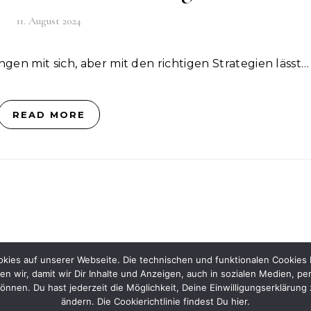
11. August 2024
gen mit sich, aber mit den richtigen Strategien lässt…
READ MORE
ookies auf unserer Webseite. Die technischen und funktionalen Cookies
en wir, damit wir Dir Inhalte und Anzeigen, auch in sozialen Medien, pe
Ko
en. Du hast jederzeit die Möglichkeit, Deine Einwilligungserklärung 
ändern. Die Cookierichtlinie findest Du hier.
© 