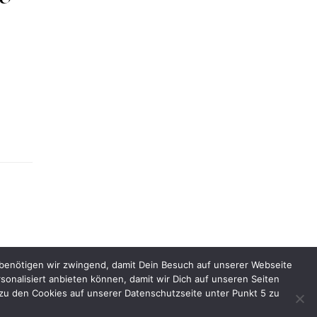
 benötigen wir zwingend, damit Dein Besuch auf unserer Webseite
rsonalisiert anbieten können, damit wir Dich auf unseren Seiten
ntakt
::
Bildnachweise
::
Datenschutz
::
Impressum
zu den Cookies auf unserer Datenschutzseite unter Punkt 5 zu
2026 by Tante-Iris.de