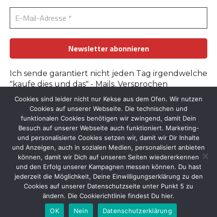
Ich sende garantiert nicht jeden Tag irgendwelche
"kaufe dies und das" - Mails. Versprochen
Cookies sind leider nicht nur Kekse aus dem Ofen. Wir nutzen
Erfahre mehr in der
Datenschutzerklärung
.
Cookies auf unserer Webseite. Die technischen und
funktionalen Cookies benötigen wir zwingend, damit Dein
Besuch auf unserer Webseite auch funktioniert. Marketing-
und personalisierte Cookies setzen wir, damit wir Dir Inhalte
und Anzeigen, auch in sozialen Medien, personalisiert anbieten
können, damit wir Dich auf unseren Seiten wiedererkennen
und den Erfolg unserer Kampagnen messen können. Du hast
Kontakt
::
Bildnachweise
::
Datenschutz
::
Impressum
jederzeit die Möglichkeit, Deine Einwilligungserklärung zu den
© 2026 by Tante-Iris.de
Cookies auf unserer Datenschutzseite unter Punkt 5 zu
Graceful Theme by
Optima Themes
ändern. Die Cookierichtlinie findest Du hier.
OK
Nein
Datenschutzerklärung