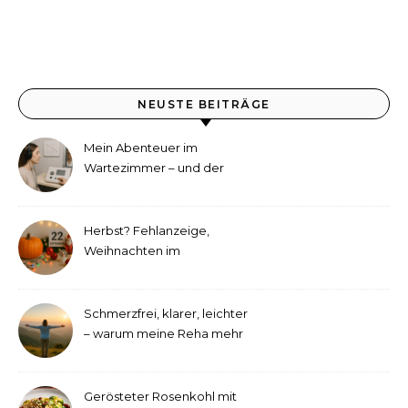
NEUSTE BEITRÄGE
Mein Abenteuer im
Wartezimmer – und der
etwas andere Hörtest
Herbst? Fehlanzeige,
Weihnachten im
September!
Schmerzfrei, klarer, leichter
– warum meine Reha mehr
als medizinische Therapie
war
Gerösteter Rosenkohl mit