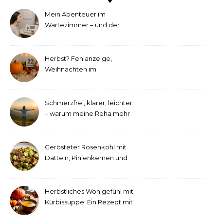
Mein Abenteuer im
Wartezimmer – und der
etwas andere Hörtest
Herbst? Fehlanzeige,
Weihnachten im
September!
Schmerzfrei, klarer, leichter
– warum meine Reha mehr
als medizinische Therapie
war
Gerösteter Rosenkohl mit
Datteln, Pinienkernen und
Tahini-Dressing
Herbstliches Wohlgefühl mit
Kürbissuppe: Ein Rezept mit
Ingwer und Kokosmilch