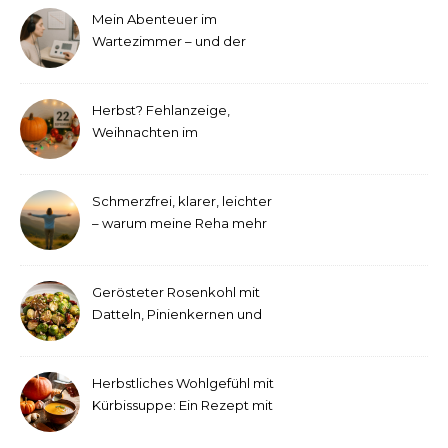
Mein Abenteuer im
Wartezimmer – und der
etwas andere Hörtest
Herbst? Fehlanzeige,
Weihnachten im
September!
Schmerzfrei, klarer, leichter
– warum meine Reha mehr
als medizinische Therapie
war
Gerösteter Rosenkohl mit
Datteln, Pinienkernen und
Tahini-Dressing
Herbstliches Wohlgefühl mit
Kürbissuppe: Ein Rezept mit
Ingwer und Kokosmilch