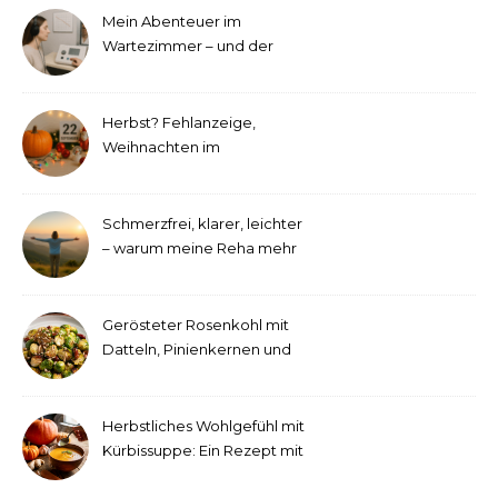
Mein Abenteuer im
Wartezimmer – und der
etwas andere Hörtest
Herbst? Fehlanzeige,
Weihnachten im
September!
Schmerzfrei, klarer, leichter
– warum meine Reha mehr
als medizinische Therapie
war
Gerösteter Rosenkohl mit
Datteln, Pinienkernen und
Tahini-Dressing
Herbstliches Wohlgefühl mit
Kürbissuppe: Ein Rezept mit
Ingwer und Kokosmilch