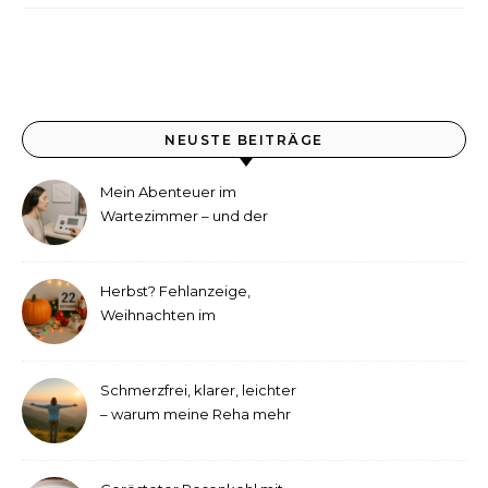
NEUSTE BEITRÄGE
Mein Abenteuer im
Wartezimmer – und der
etwas andere Hörtest
Herbst? Fehlanzeige,
Weihnachten im
September!
Schmerzfrei, klarer, leichter
– warum meine Reha mehr
als medizinische Therapie
war