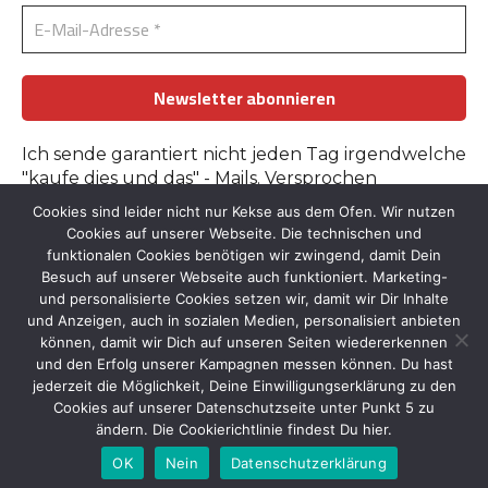
Ich sende garantiert nicht jeden Tag irgendwelche
"kaufe dies und das" - Mails. Versprochen
Cookies sind leider nicht nur Kekse aus dem Ofen. Wir nutzen
Erfahre mehr in der
Datenschutzerklärung
.
Cookies auf unserer Webseite. Die technischen und
funktionalen Cookies benötigen wir zwingend, damit Dein
Besuch auf unserer Webseite auch funktioniert. Marketing-
und personalisierte Cookies setzen wir, damit wir Dir Inhalte
und Anzeigen, auch in sozialen Medien, personalisiert anbieten
können, damit wir Dich auf unseren Seiten wiedererkennen
und den Erfolg unserer Kampagnen messen können. Du hast
Kontakt
::
Bildnachweise
::
Datenschutz
::
Impressum
jederzeit die Möglichkeit, Deine Einwilligungserklärung zu den
© 2026 by Tante-Iris.de
Cookies auf unserer Datenschutzseite unter Punkt 5 zu
Graceful Theme by
Optima Themes
ändern. Die Cookierichtlinie findest Du hier.
OK
Nein
Datenschutzerklärung