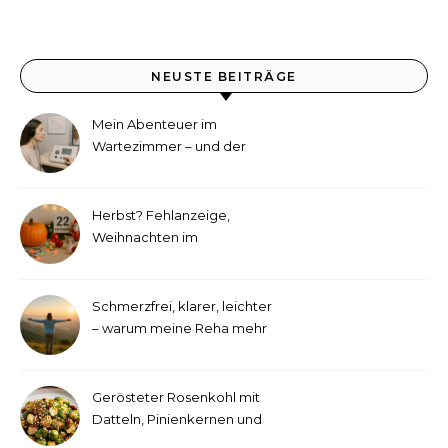
NEUSTE BEITRÄGE
Mein Abenteuer im
Wartezimmer – und der
etwas andere Hörtest
Herbst? Fehlanzeige,
Weihnachten im
September!
Schmerzfrei, klarer, leichter
– warum meine Reha mehr
als medizinische Therapie
war
Gerösteter Rosenkohl mit
Datteln, Pinienkernen und
Tahini-Dressing