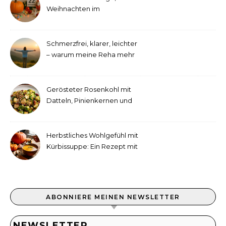
Weihnachten im
September!
Schmerzfrei, klarer, leichter
– warum meine Reha mehr
als medizinische Therapie
war
Gerösteter Rosenkohl mit
Datteln, Pinienkernen und
Tahini-Dressing
Herbstliches Wohlgefühl mit
Kürbissuppe: Ein Rezept mit
Ingwer und Kokosmilch
ABONNIERE MEINEN NEWSLETTER
NEWSLETTER