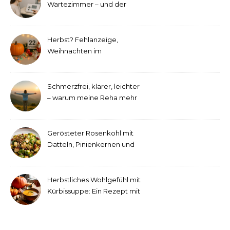
Wartezimmer – und der
etwas andere Hörtest
Herbst? Fehlanzeige,
Weihnachten im
September!
Schmerzfrei, klarer, leichter
– warum meine Reha mehr
als medizinische Therapie
war
Gerösteter Rosenkohl mit
Datteln, Pinienkernen und
Tahini-Dressing
Herbstliches Wohlgefühl mit
Kürbissuppe: Ein Rezept mit
Ingwer und Kokosmilch