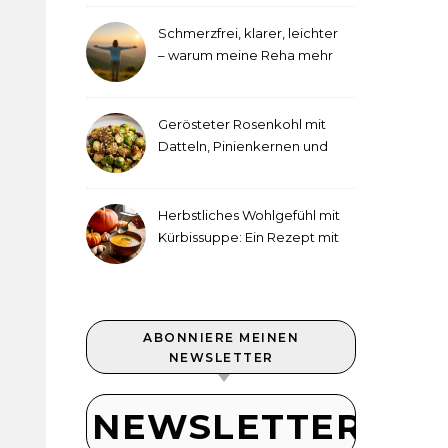
Schmerzfrei, klarer, leichter
– warum meine Reha mehr
als medizinische Therapie
war
Gerösteter Rosenkohl mit
Datteln, Pinienkernen und
Tahini-Dressing
Herbstliches Wohlgefühl mit
Kürbissuppe: Ein Rezept mit
Ingwer und Kokosmilch
ABONNIERE MEINEN
NEWSLETTER
NEWSLETTER