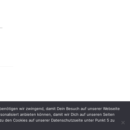
…
 benötigen wir zwingend, damit Dein Besuch auf unserer Webseite
rsonalisiert anbieten können, damit wir Dich auf unseren Seiten
ntakt
::
Bildnachweise
::
Datenschutz
::
Impressum
zu den Cookies auf unserer Datenschutzseite unter Punkt 5 zu
2026 by Tante-Iris.de