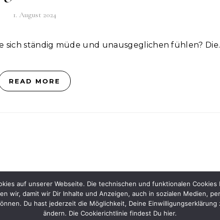
1. August 2024
ie sich ständig müde und unausgeglichen fühlen? Die
READ MORE
ookies auf unserer Webseite. Die technischen und funktionalen Cookies
en wir, damit wir Dir Inhalte und Anzeigen, auch in sozialen Medien, pe
Ko
en. Du hast jederzeit die Möglichkeit, Deine Einwilligungserklärung 
ändern. Die Cookierichtlinie findest Du hier.
© 