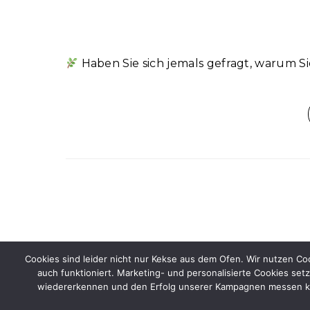
Haben Sie sich jemals gefragt, warum S
Cookies sind leider nicht nur Kekse aus dem Ofen. Wir nutzen C
auch funktioniert. Marketing- und personalisierte Cookies setz
Graceful Theme by
Optima Themes
wiedererkennen und den Erfolg unserer Kampagnen messen könn