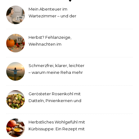
Mein Abenteuer im
Wartezimmer – und der
etwas andere Hörtest
Herbst? Fehlanzeige,
Weihnachten im
September!
Schmerzfrei, klarer, leichter
– warum meine Reha mehr
als medizinische Therapie
war
Gerösteter Rosenkohl mit
Datteln, Pinienkernen und
Tahini-Dressing
Herbstliches Wohlgefühl mit
Kürbissuppe: Ein Rezept mit
Ingwer und Kokosmilch