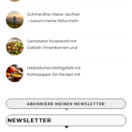
September!
Schmerzfrei, klarer, leichter
– warum meine Reha mehr
als medizinische Therapie
war
Gerösteter Rosenkohl mit
Datteln, Pinienkernen und
Tahini-Dressing
Herbstliches Wohlgefühl mit
Kürbissuppe: Ein Rezept mit
Ingwer und Kokosmilch
ABONNIERE MEINEN NEWSLETTER
NEWSLETTER