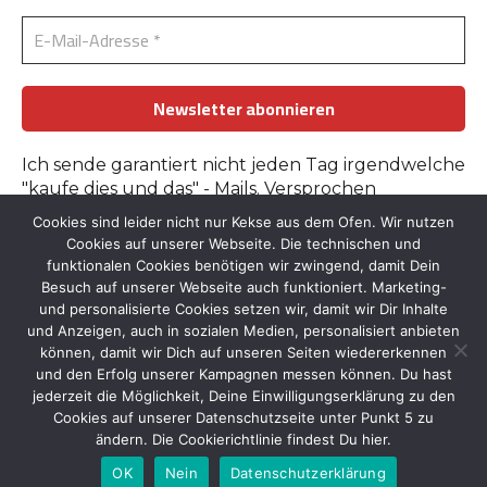
Ich sende garantiert nicht jeden Tag irgendwelche
"kaufe dies und das" - Mails. Versprochen
Cookies sind leider nicht nur Kekse aus dem Ofen. Wir nutzen
Erfahre mehr in der
Datenschutzerklärung
.
Cookies auf unserer Webseite. Die technischen und
funktionalen Cookies benötigen wir zwingend, damit Dein
Besuch auf unserer Webseite auch funktioniert. Marketing-
und personalisierte Cookies setzen wir, damit wir Dir Inhalte
und Anzeigen, auch in sozialen Medien, personalisiert anbieten
können, damit wir Dich auf unseren Seiten wiedererkennen
und den Erfolg unserer Kampagnen messen können. Du hast
Kontakt
::
Bildnachweise
::
Datenschutz
::
Impressum
jederzeit die Möglichkeit, Deine Einwilligungserklärung zu den
© 2026 by Tante-Iris.de
Cookies auf unserer Datenschutzseite unter Punkt 5 zu
Graceful Theme by
Optima Themes
ändern. Die Cookierichtlinie findest Du hier.
OK
Nein
Datenschutzerklärung