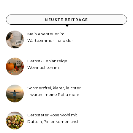
NEUSTE BEITRÄGE
Mein Abenteuer im
Wartezimmer – und der
etwas andere Hörtest
Herbst? Fehlanzeige,
Weihnachten im
September!
Schmerzfrei, klarer, leichter
– warum meine Reha mehr
als medizinische Therapie
war
Gerösteter Rosenkohl mit
Datteln, Pinienkernen und
Tahini-Dressing