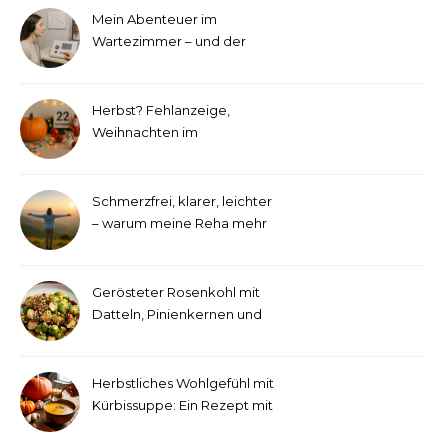
Mein Abenteuer im
Wartezimmer – und der
etwas andere Hörtest
Herbst? Fehlanzeige,
Weihnachten im
September!
Schmerzfrei, klarer, leichter
– warum meine Reha mehr
als medizinische Therapie
war
Gerösteter Rosenkohl mit
Datteln, Pinienkernen und
Tahini-Dressing
Herbstliches Wohlgefühl mit
Kürbissuppe: Ein Rezept mit
Ingwer und Kokosmilch