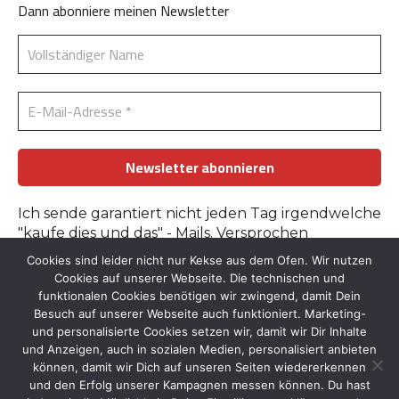
Dann abonniere meinen Newsletter
Ich sende garantiert nicht jeden Tag irgendwelche
"kaufe dies und das" - Mails. Versprochen
Cookies sind leider nicht nur Kekse aus dem Ofen. Wir nutzen
Erfahre mehr in der
Datenschutzerklärung
.
Cookies auf unserer Webseite. Die technischen und
funktionalen Cookies benötigen wir zwingend, damit Dein
Besuch auf unserer Webseite auch funktioniert. Marketing-
und personalisierte Cookies setzen wir, damit wir Dir Inhalte
und Anzeigen, auch in sozialen Medien, personalisiert anbieten
können, damit wir Dich auf unseren Seiten wiedererkennen
und den Erfolg unserer Kampagnen messen können. Du hast
Kontakt
::
Bildnachweise
::
Datenschutz
::
Impressum