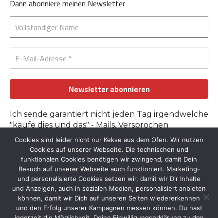
Dann abonniere meinen Newsletter
Ich sende garantiert nicht jeden Tag irgendwelche
"kaufe dies und das" - Mails. Versprochen
Cookies sind leider nicht nur Kekse aus dem Ofen. Wir nutzen
Erfahre mehr in der
Datenschutzerklärung
.
Cookies auf unserer Webseite. Die technischen und
funktionalen Cookies benötigen wir zwingend, damit Dein
Besuch auf unserer Webseite auch funktioniert. Marketing-
und personalisierte Cookies setzen wir, damit wir Dir Inhalte
und Anzeigen, auch in sozialen Medien, personalisiert anbieten
können, damit wir Dich auf unseren Seiten wiedererkennen
und den Erfolg unserer Kampagnen messen können. Du hast
Kontakt
::
Bildnachweise
::
Datenschutz
::
Impressum
jederzeit die Möglichkeit, Deine Einwilligungserklärung zu den