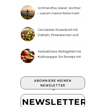
Schmerzfrei, klarer, leichter
– warum meine Reha mehr
als medizinische Therapie
war
Gerösteter Rosenkohl mit
Datteln, Pinienkernen und
Tahini-Dressing
Herbstliches Wohlgefühl mit
Kürbissuppe: Ein Rezept mit
Ingwer und Kokosmilch
ABONNIERE MEINEN
NEWSLETTER
NEWSLETTER