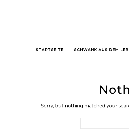
Skip to content
STARTSEITE
SCHWANK AUS DEM LEB
Noth
Sorry, but nothing matched your searc
Suchen nach: