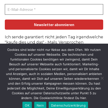
Ich sende garantiert nicht jeden Tag irgendwelche
"kaufe dies und das" - Mails. Versprochen
Cookies sind leider nicht nur Kekse aus dem Ofen. Wir nutzen
Erfahre mehr in der
Datenschutzerklärung
.
Cookies auf unserer Webseite. Die technischen und
funktionalen Cookies benötigen wir zwingend, damit Dein
Besuch auf unserer Webseite auch funktioniert. Marketing-
und personalisierte Cookies setzen wir, damit wir Dir Inhalte
und Anzeigen, auch in sozialen Medien, personalisiert anbieten
können, damit wir Dich auf unseren Seiten wiedererkennen
und den Erfolg unserer Kampagnen messen können. Du hast
Kontakt
::
Bildnachweise
::
Datenschutz
::
Impressum
jederzeit die Möglichkeit, Deine Einwilligungserklärung zu den
© 2026 by Tante-Iris.de
Cookies auf unserer Datenschutzseite unter Punkt 5 zu
ändern. Die Cookierichtlinie findest Du hier.
Graceful Theme by
Optima Themes
OK
Nein
Datenschutzerklärung