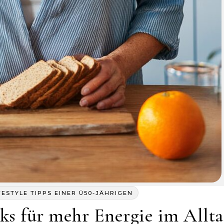
FESTYLE TIPPS EINER Ü50-JÄHRIGEN
cks für mehr Energie im Allt