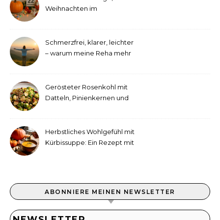
Weihnachten im
September!
Schmerzfrei, klarer, leichter
– warum meine Reha mehr
als medizinische Therapie
war
Gerösteter Rosenkohl mit
Datteln, Pinienkernen und
Tahini-Dressing
Herbstliches Wohlgefühl mit
Kürbissuppe: Ein Rezept mit
Ingwer und Kokosmilch
ABONNIERE MEINEN NEWSLETTER
NEWSLETTER