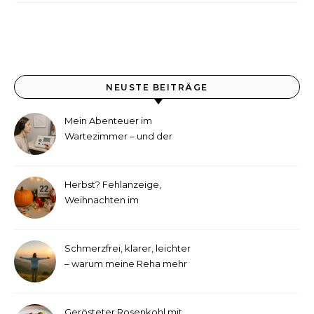
NEUSTE BEITRÄGE
Mein Abenteuer im
Wartezimmer – und der
etwas andere Hörtest
Herbst? Fehlanzeige,
Weihnachten im
September!
Schmerzfrei, klarer, leichter
– warum meine Reha mehr
als medizinische Therapie
war
Gerösteter Rosenkohl mit