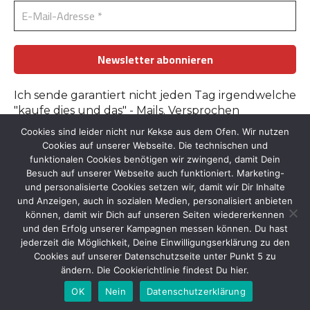
Ich sende garantiert nicht jeden Tag irgendwelche
"kaufe dies und das" - Mails. Versprochen
Cookies sind leider nicht nur Kekse aus dem Ofen. Wir nutzen
Erfahre mehr in der
Datenschutzerklärung
.
Cookies auf unserer Webseite. Die technischen und
funktionalen Cookies benötigen wir zwingend, damit Dein
Besuch auf unserer Webseite auch funktioniert. Marketing-
und personalisierte Cookies setzen wir, damit wir Dir Inhalte
und Anzeigen, auch in sozialen Medien, personalisiert anbieten
können, damit wir Dich auf unseren Seiten wiedererkennen
und den Erfolg unserer Kampagnen messen können. Du hast
Kontakt
::
Bildnachweise
::
Datenschutz
::
Impressum
jederzeit die Möglichkeit, Deine Einwilligungserklärung zu den
© 2026 by Tante-Iris.de
Cookies auf unserer Datenschutzseite unter Punkt 5 zu
ändern. Die Cookierichtlinie findest Du hier.
Graceful Theme by
Optima Themes
OK
Nein
Datenschutzerklärung