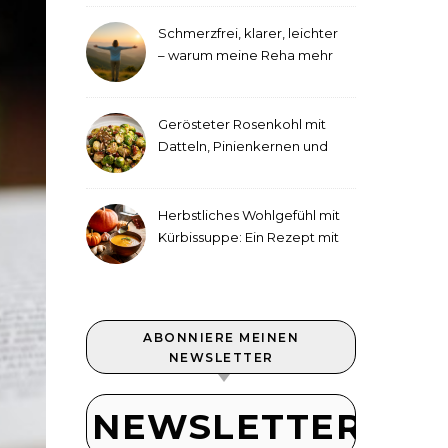
Schmerzfrei, klarer, leichter
– warum meine Reha mehr
als medizinische Therapie
war
Gerösteter Rosenkohl mit
Datteln, Pinienkernen und
Tahini-Dressing
Herbstliches Wohlgefühl mit
Kürbissuppe: Ein Rezept mit
Ingwer und Kokosmilch
ABONNIERE MEINEN
NEWSLETTER
NEWSLETTER