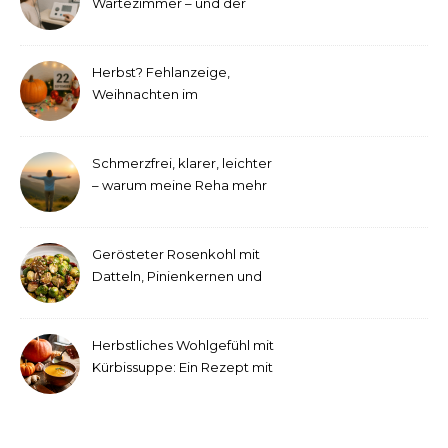
Wartezimmer – und der
etwas andere Hörtest
Herbst? Fehlanzeige,
Weihnachten im
September!
Schmerzfrei, klarer, leichter
– warum meine Reha mehr
als medizinische Therapie
war
Gerösteter Rosenkohl mit
Datteln, Pinienkernen und
Tahini-Dressing
Herbstliches Wohlgefühl mit
Kürbissuppe: Ein Rezept mit
Ingwer und Kokosmilch