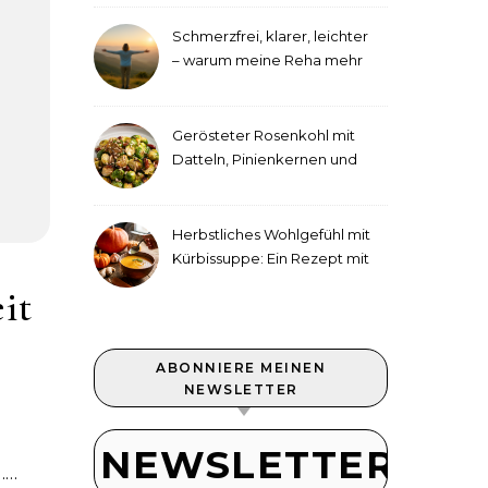
Schmerzfrei, klarer, leichter
– warum meine Reha mehr
als medizinische Therapie
war
Gerösteter Rosenkohl mit
Datteln, Pinienkernen und
Tahini-Dressing
Herbstliches Wohlgefühl mit
Kürbissuppe: Ein Rezept mit
Ingwer und Kokosmilch
it
ABONNIERE MEINEN
NEWSLETTER
NEWSLETTER
.…